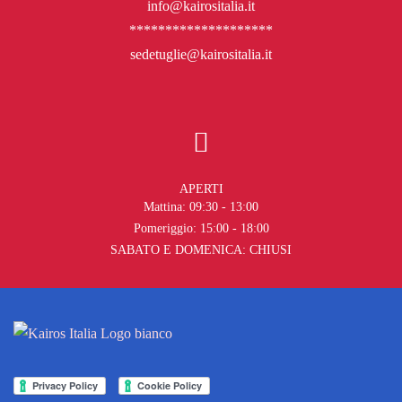
info@kairositalia.it
********************
sedetuglie@kairositalia.it
APERTI
Mattina: 09:30 - 13:00
Pomeriggio: 15:00 - 18:00
SABATO E DOMENICA: CHIUSI