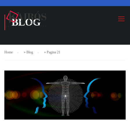
BLOG
Home
»
Blog
»
Pagina 21