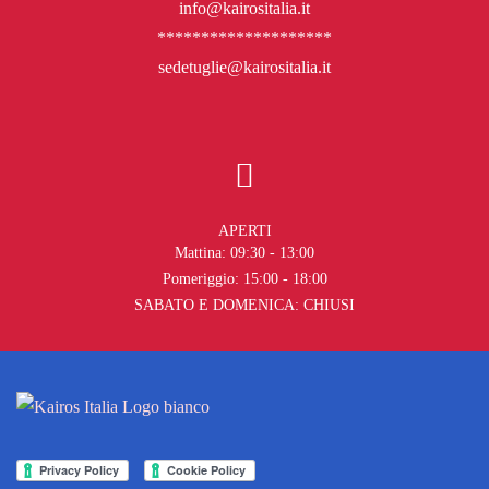
info@kairositalia.it
********************
sedetuglie@kairositalia.it
APERTI
Mattina: 09:30 - 13:00
Pomeriggio: 15:00 - 18:00
SABATO E DOMENICA: CHIUSI