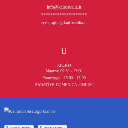
info@kairositalia.it
********************
sedetuglie@kairositalia.it
APERTI
Mattina: 09:30 - 13:00
Pomeriggio: 15:00 - 18:00
SABATO E DOMENICA: CHIUSI