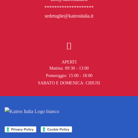
********************
sedetuglie@kairositalia.it
APERTI
Mattina: 09:30 - 13:00
Pomeriggio: 15:00 - 18:00
SABATO E DOMENICA: CHIUSI