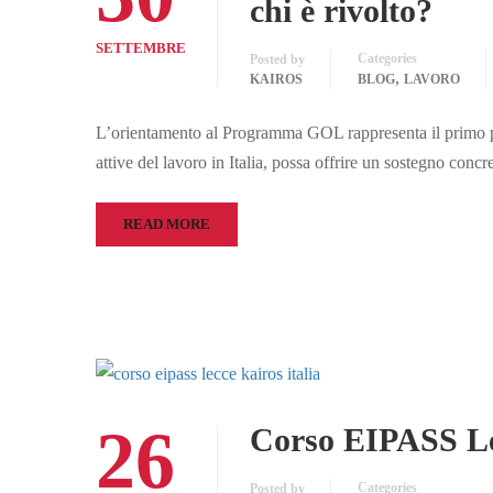
chi è rivolto?
SETTEMBRE
Categories
Posted by
,
KAIROS
BLOG
LAVORO
L’orientamento al Programma GOL rappresenta il primo pa
attive del lavoro in Italia, possa offrire un sostegno conc
READ MORE
26
Corso EIPASS Lec
Categories
Posted by