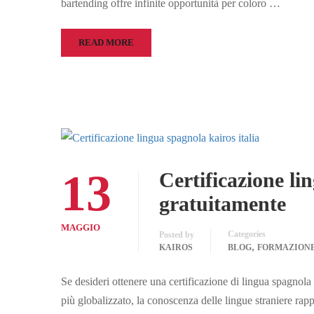
bartending offre infinite opportunità per coloro …
READ MORE
13
Certificazione li
gratuitamente
MAGGIO
Categories
Posted by
,
KAIROS
BLOG
FORMAZION
Se desideri ottenere una certificazione di lingua spagnola
più globalizzato, la conoscenza delle lingue straniere ra