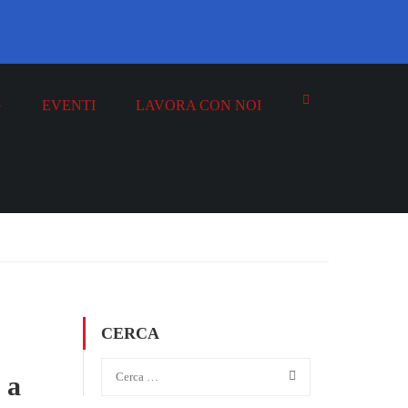
G
EVENTI
LAVORA CON NOI
CERCA
 a