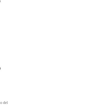
a
o
do del