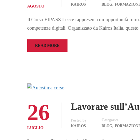
,
KAIROS
BLOG
FORMAZION
AGOSTO
Il Corso EIPASS Lecce rappresenta un’opportunità formati
competenze digitali. Organizzato da Kairos Italia, quest
READ MORE
26
Lavorare sull’Au
Categories
Posted by
,
KAIROS
BLOG
FORMAZION
LUGLIO