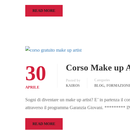
READ MORE
30
Corso Make up Ar
Categories
Posted by
,
KAIROS
BLOG
FORMAZION
APRILE
Sogni di diventare un make up artist? E’ in partenza il co
attraverso il programma Garanzia Giovani. ******
READ MORE