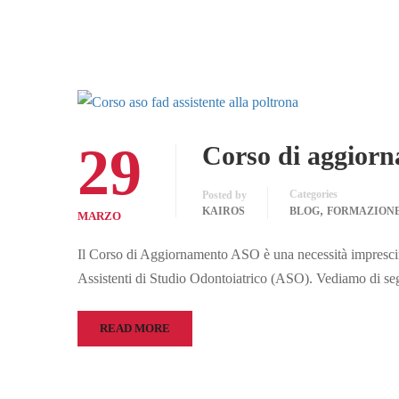
29
Corso di aggior
Categories
Posted by
,
KAIROS
BLOG
FORMAZION
MARZO
Il Corso di Aggiornamento ASO è una necessità imprescindi
Assistenti di Studio Odontoiatrico (ASO). Vediamo di se
READ MORE