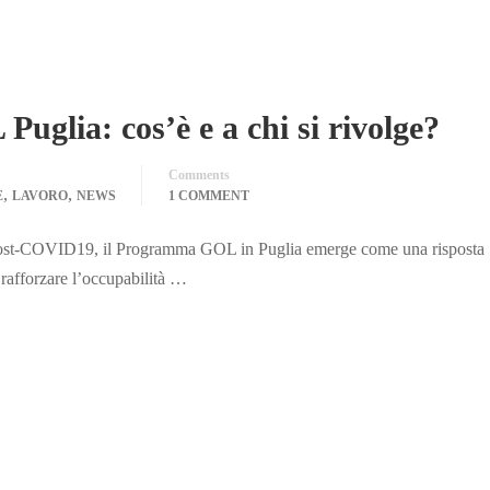
glia: cos’è e a chi si rivolge?
Comments
,
,
E
LAVORO
NEWS
1 COMMENT
le post-COVID19, il Programma GOL in Puglia emerge come una risposta
 rafforzare l’occupabilità …