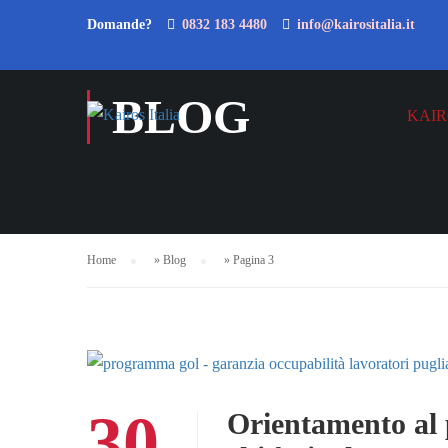
Domande?
0832 183 4480
info@kairositalia.it
BLOG
KAIR
Home
»
Blog
»
Pagina 3
30
Orientamento al