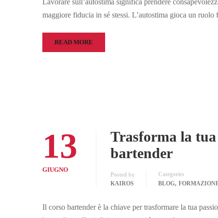
Lavorare sull’autostima significa prendere consapevolezza
maggiore fiducia in sé stessi. L’autostima gioca un ruolo
READ MORE
13
Trasforma la tua 
bartender
GIUGNO
Categories
Posted by
,
KAIROS
BLOG
FORMAZION
Il corso bartender è la chiave per trasformare la tua passi