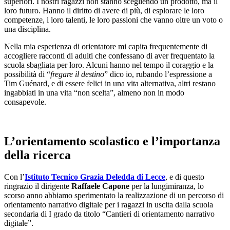
superiori. I nostri ragazzi non stanno scegliendo un prodotto, ma il
loro futuro. Hanno il diritto di avere di più, di esplorare le loro
competenze, i loro talenti, le loro passioni che vanno oltre un voto o
una disciplina.
Nella mia esperienza di orientatore mi capita frequentemente di
accogliere racconti di adulti che confessano di aver frequentato la
scuola sbagliata per loro. Alcuni hanno nel tempo il coraggio e la
possibilità di “
fregare il destino
” dico io, rubando l’espressione a
Tim Guénard, e di essere felici in una vita alternativa, altri restano
ingabbiati in una vita “non scelta”, almeno non in modo
consapevole.
L’orientamento scolastico e l’importanza
della ricerca
Con l’
Istituto Tecnico Grazia Deledda di Lecce
, e di questo
ringrazio il dirigente
Raffaele Capone
per la lungimiranza, lo
scorso anno abbiamo sperimentato la realizzazione di un percorso di
orientamento narrativo digitale per i ragazzi in uscita dalla scuola
secondaria di I grado da titolo “Cantieri di orientamento narrativo
digitale”.