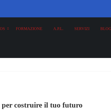
OS
FORMAZIONE
A.P.L.
SERVIZI
BLO
er costruire il tuo futuro