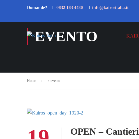
Domande?
0832 183 4480
info@kairositalia.it
EVENTO
KAIR
Home
»
evento
19
OPEN – Cantieri p