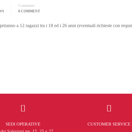
Comments
WS
0 COMMENT
riranno a 12 ragazzi tra i 18 ed i 26 anni (eventuali richieste con requi
SEDI OPERATIVE
CUSTOMER SERVICE
 dei Salesiani nn. 15, 25 e 27