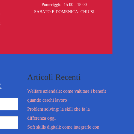
Pomeriggio: 15:00 - 18:00
SABATO E DOMENICA: CHIUSI
*
t
Articoli Recenti
R
Welfare aziendale: come valutare i benefit
quando cerchi lavoro
Problem solving: la skill che fa la
differenza oggi
Soft skills digitali: come integrarle con