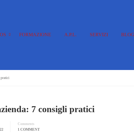
OS
FORMAZIONE
A.P.L.
SERVIZI
BLO
pratici
ienda: 7 consigli pratici
Comments
22
1 COMMENT