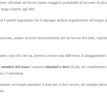
tono affermati sul lavoro hanno maggiori probabilità di lavorare di più 
ungo rispetto agli altri.
o ed è quindi importante che il manager dedichi regolarmente del tempo p
prezzate, amano ricevere riconoscimenti per un lavoro ben fatto, sopratt
nde o piccolo che sia, porterà a notare una differenza di atteggiamento.
i
membri del team
e saranno
stimolati a dare
di più; un complimento 
ia e l’autostima.
utamente necessario premiare il team per il duro lavoro, ad esempio attra
più.