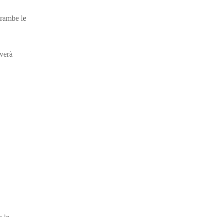
trambe le
iverà