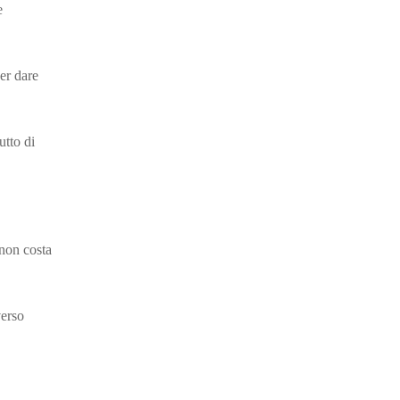
e
er dare
utto di
non costa
verso