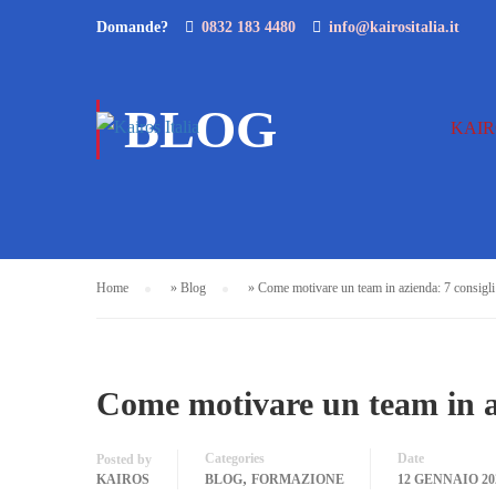
Domande?
0832 183 4480
info@kairositalia.it
BLOG
KAIR
Home
»
Blog
»
Come motivare un team in azienda: 7 consigli 
Come motivare un team in az
Categories
Date
Posted by
,
KAIROS
BLOG
FORMAZIONE
12 GENNAIO 20