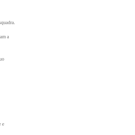
 squadra.
eam a
suo
e e