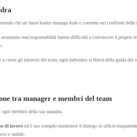
adra
amentale che un buon leader rimanga leale e coerente nei confronti della
 assumono mai responsabilità hanno difficoltà a convincere il proprio t
o.
 cuore gli interessi del team, ogni individuo si fiderà della guida del 
ione tra manager e membri del team
n ogni membro della sua squadra.
o di lavoro
ed è suo compito mantenere il dialogo in ufficio trasparent
eso e stabile.