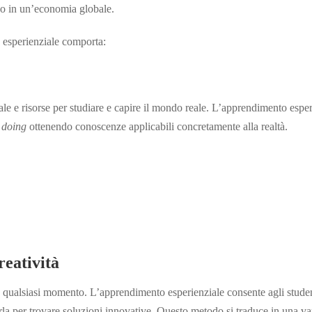
so in un’economia globale.
 esperienziale comporta:
le e risorse per studiare e capire il mondo reale. L’apprendimento esper
 doing
ottenendo conoscenze applicabili concretamente alla realtà.
reatività
n qualsiasi momento. L’apprendimento esperienziale consente agli studen
zarla per trovare soluzioni innovative. Questo metodo si traduce in una var