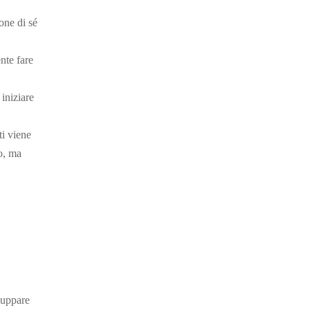
one di sé
nte fare
 iniziare
ti viene
co, ma
luppare