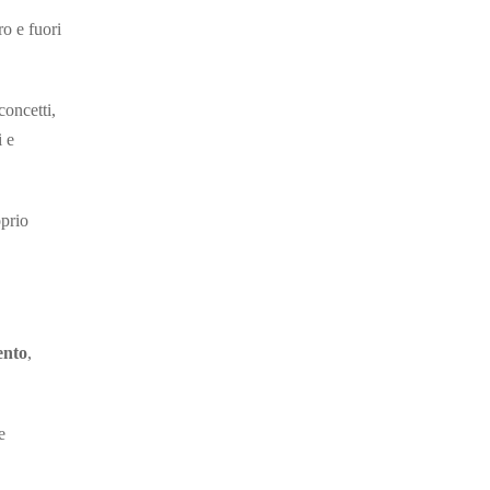
o e fuori
concetti,
i e
oprio
ento
,
e