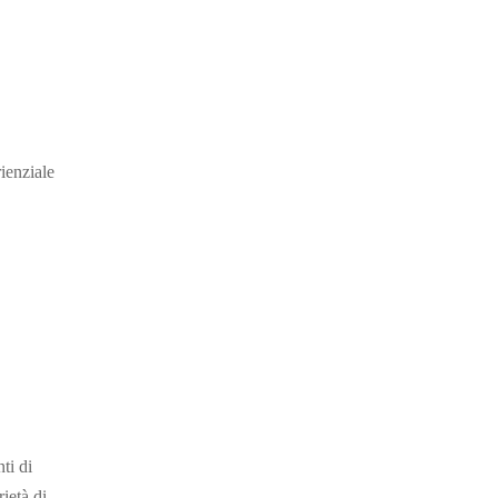
ienziale
ti di
ietà di