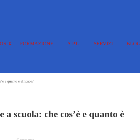
OS
FORMAZIONE
A.P.L.
SERVIZI
BLO
’è e quanto è efficace?
 a scuola: che cos’è e quanto è