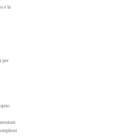
o e la
i per
roprio
nnessioni
complessi