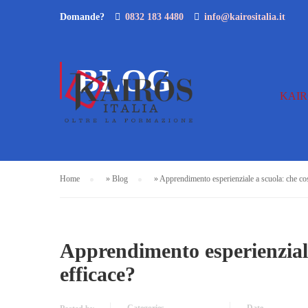
Domande?
0832 183 4480
info@kairositalia.it
BLOG
KAIR
Home
»
Blog
»
Apprendimento esperienziale a scuola: che cos
Apprendimento esperienziale
efficace?